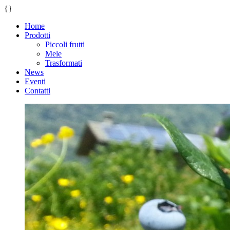
{
}
Home
Prodotti
Piccoli frutti
Mele
Trasformati
News
Eventi
Contatti