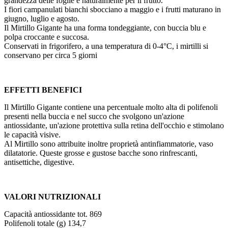
grandezza delle foglie e naturalmente per il frutto.
I fiori campanulati bianchi sbocciano a maggio e i frutti maturano in
giugno, luglio e agosto.
Il Mirtillo Gigante ha una forma tondeggiante, con buccia blu e
polpa croccante e succosa.
Conservati in frigorifero, a una temperatura di 0-4°C, i mirtilli si
conservano per circa 5 giorni
EFFETTI BENEFICI
Il Mirtillo Gigante contiene una percentuale molto alta di polifenoli
presenti nella buccia e nel succo che svolgono un'azione
antiossidante, un'azione protettiva sulla retina dell'occhio e stimolano
le capacità visive.
Al Mirtillo sono attribuite inoltre proprietà antinfiammatorie, vaso
dilatatorie. Queste grosse e gustose bacche sono rinfrescanti,
antisettiche, digestive.
VALORI NUTRIZIONALI
Capacità antiossidante tot. 869
Polifenoli totale (g) 134,7